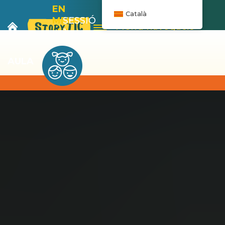
EN
Català
MELOIX
SESSIÓ
Menú navegació
I LA
1
BANYERA
AULA