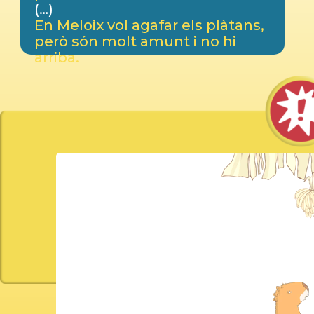
(…)
En Meloix vol agafar els plàtans,
però són molt amunt i no hi
arriba.