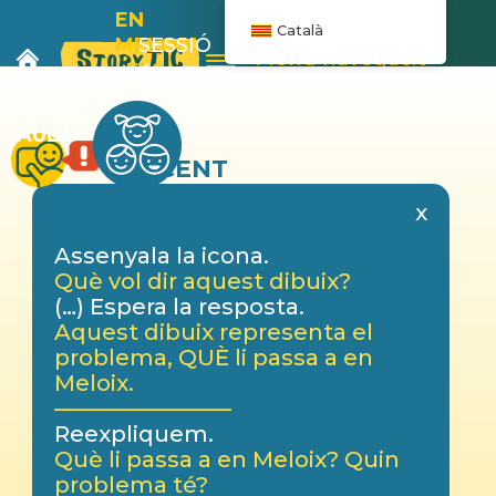
EN
Català
MELOIX
SESSIÓ
Menú navegació
I ELS
4
PLÀTANS
AULA
DOCENT
x
Assenyala la icona.
Què vol dir aquest dibuix?
(…) Espera la resposta.
Aquest dibuix representa el
problema, QUÈ li passa a en
Meloix.
————————
Reexpliquem.
Què li passa a en Meloix? Quin
problema té?