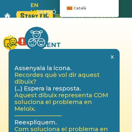
EN
Català
MELOIX
SESSIÓ
Menú navegació
I ELS
4
PLÀTANS
AULA
DOCENT
x
Assenyala la icona.
Recordes què vol dir aquest
dibuix?
(…) Espera la resposta.
Aquest dibuix representa COM
soluciona el problema en
Meloix.
————————
Reexpliquem.
Com soluciona el problema en