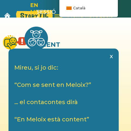
EN
Català
MELOIX
SESSIÓ
Menú navegació
I ELS
5
PLÀTANS
AULA
DOCENT
x
Mireu, si jo dic:
“Com se sent en Meloix?”
… el contacontes dirà
“En Meloix està content”