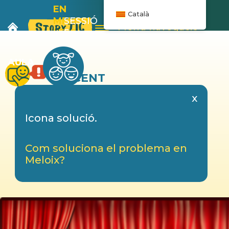
EN
Català
MELOIX
SESSIÓ
Menú navegació
I ELS
5
PLÀTANS
AULA
DOCENT
x
Icona solució.
Com soluciona el problema en
Meloix?