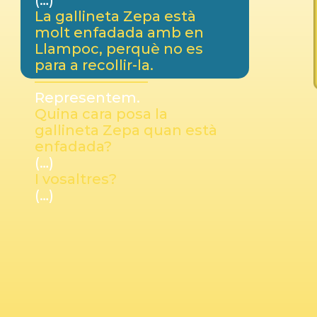
(…)
La gallineta Zepa està
molt enfadada amb en
Llampoc, perquè no es
para a recollir-la.
————————
Representem.
Quina cara posa la
gallineta Zepa quan està
enfadada?
(…)
I vosaltres?
(…)