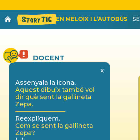
EN MELOIX I L’AUTOBÚS
SE
DOCENT
x
Assenyala la icona.
Aquest dibuix també vol
dir què sent la gallineta
Zepa.
————————
Reexpliquem.
Com se sent la gallineta
Zepa?