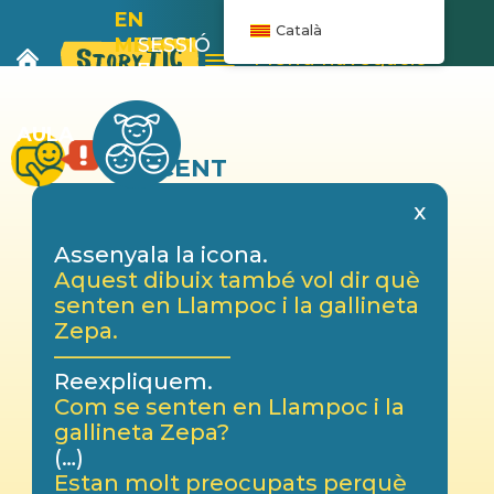
EN
Català
MELOIX
SESSIÓ
Menú navegació
I
7
L’AUTOBÚS
AULA
DOCENT
x
Assenyala la icona.
Aquest dibuix també vol dir què
senten en Llampoc i la gallineta
Zepa.
————————
Reexpliquem.
Com se senten en Llampoc i la
gallineta Zepa?
(…)
Estan molt preocupats perquè