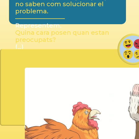
no saben com solucionar el
problema.
————————
Representem.
Quina cara posen quan estan
preocupats?
(…)
I vosaltres, quina cara poseu?
(…)