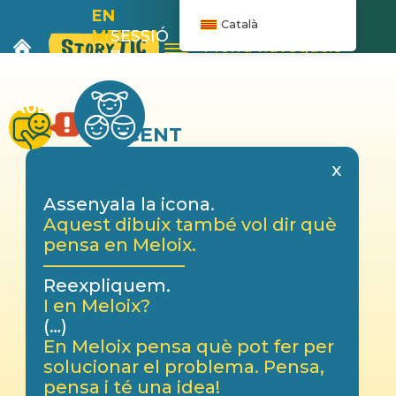
EN
Català
MELOIX
SESSIÓ
Menú navegació
I
7
L’AUTOBÚS
AULA
DOCENT
x
Assenyala la icona.
Aquest dibuix també vol dir què
pensa en Meloix.
————————
Reexpliquem.
I en Meloix?
(…)
En Meloix pensa què pot fer per
solucionar el problema. Pensa,
pensa i té una idea!