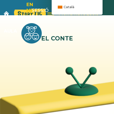
EN
Català
MELOIX
SESSIÓ
Menú navegació
I
8
L’AUTOBÚS
AULA
EL CONTE