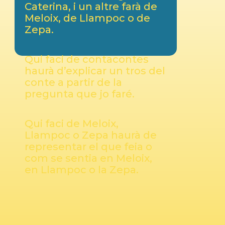
Caterina, i un altre farà de
Meloix, de Llampoc o de
Zepa.
Qui faci de contacontes
haurà d’explicar un tros del
conte a partir de la
pregunta que jo faré.
Qui faci de Meloix,
Llampoc o Zepa haurà de
representar el que feia o
com se sentia en Meloix,
en Llampoc o la Zepa.