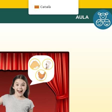
W
Català
AULA