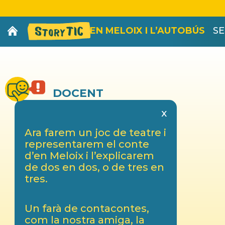
EN MELOIX I L’AUTOBÚS
SE
DOCENT
x
Ara farem un joc de teatre i
representarem el conte
d’en Meloix i l’explicarem
de dos en dos, o de tres en
tres.
Un farà de contacontes,
com la nostra amiga, la