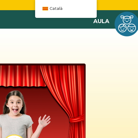
W
Català
AULA