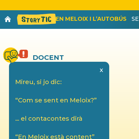
EN MELOIX I L’AUTOBÚS
SE
DOCENT
x
Mireu, si jo dic:
“Com se sent en Meloix?”
… el contacontes dirà
“En Meloix està content”