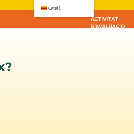
W
Català
ACTIVITAT
D’AVALUACIÓ
x?