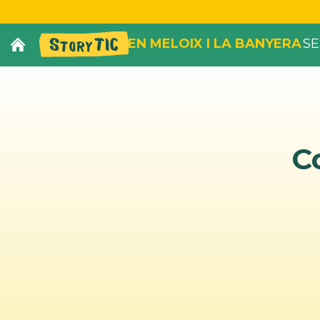
EN MELOIX I LA BANYERA
SE
C