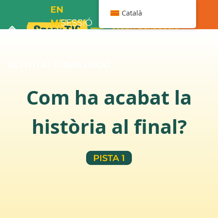
EN
Català
MELOIX
SESSIÓ
Menú navegació
I LA
2
BANYERA
ACTIVITAT D’AVALUACIÓ
Com ha acabat la
història al final?