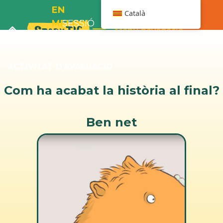
EN
Català
MELOIX
SESSIÓ
Menú navegació
I LA
2
BANYERA
ACTIVITAT D’AVALUACIÓ
Com ha acabat la història al final?
Ben net