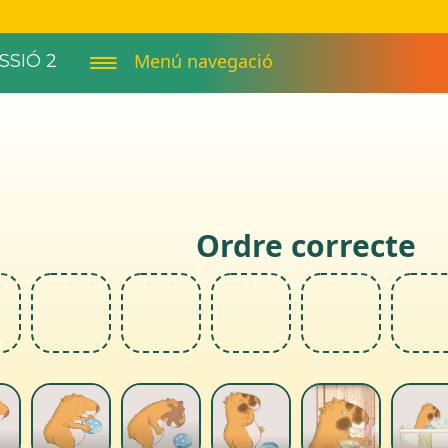
Menú navegació
SSIÓ 2
Ordre correcte
2
3
4
5