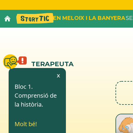
EN MELOIX I LA BANYERA
SE
TERAPEUTA
x
1
Bloc 1.
Comprensió de
la història.
Molt bé!