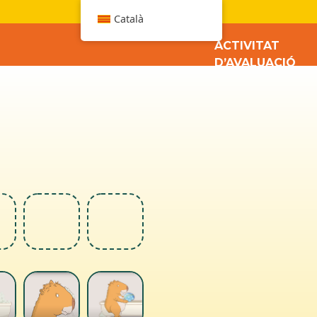
W
Català
ACTIVITAT
D’AVALUACIÓ
6
7
8