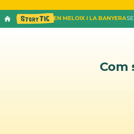
EN MELOIX I LA BANYERA
SE
Com s