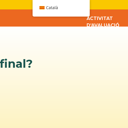
W
Català
ACTIVITAT
D’AVALUACIÓ
final?