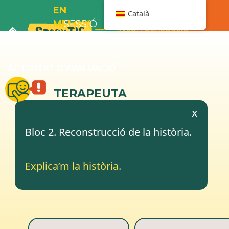
EN
Català
MELOIX
SESSIÓ
Menú navegació
I LA
3
BANYERA
ACTIVITAT D’AVALUACIÓ
TERAPEUTA
x
Bloc 2. Reconstrucció de la història.
Explica’m la història.