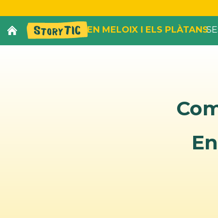
EN MELOIX I ELS PLÀTANS
SE
Com 
En