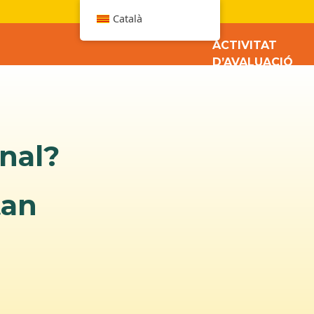
W
Català
ACTIVITAT
D’AVALUACIÓ
inal?
tan