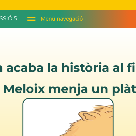
Menú navegació
SSIÓ 5
acaba la història al f
 Meloix menja un plà