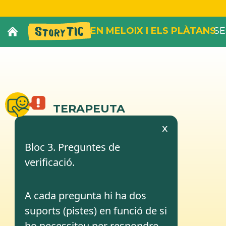
EN MELOIX I ELS PLÀTANS
SE
TERAPEUTA
x
Bloc 3. Preguntes de
verificació.
A cada pregunta hi ha dos
suports (pistes) en funció de si
ho necessiteu per respondre