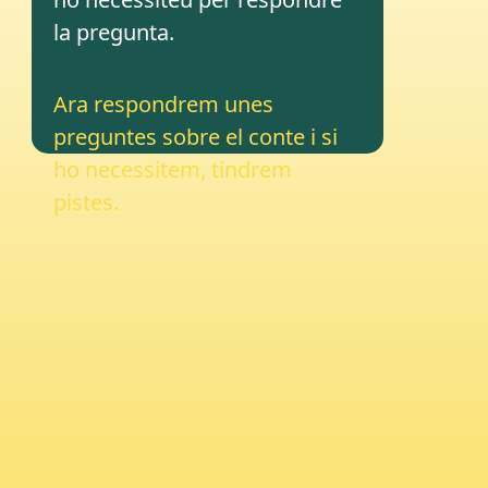
la pregunta.
Ara respondrem unes
preguntes sobre el conte i si
ho necessitem, tindrem
pistes.