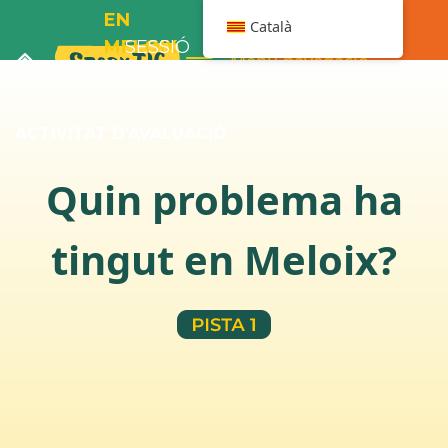
EN
Català
MELOIX
SESSIÓ
Menú navegació
I ELS
6
PLÀTANS
ACTIVITAT D’AVALUACIÓ
Quin problema ha
tingut en Meloix?