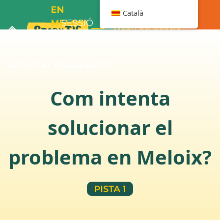
EN
Català
MELOIX
SESSIÓ
Menú navegació
I ELS
6
PLÀTANS
ACTIVITAT D’AVALUACIÓ
Com intenta
solucionar el
problema en Meloix?