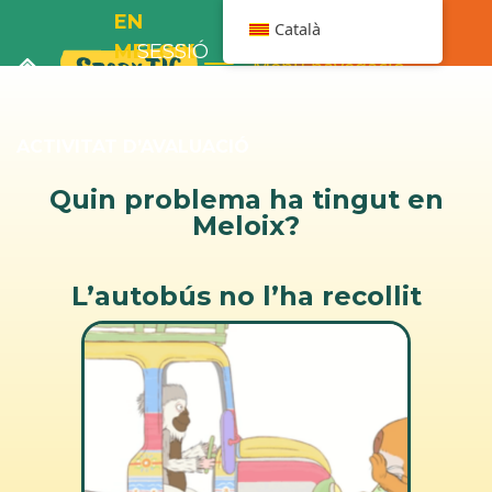
EN
Català
MELOIX
SESSIÓ
Menú navegació
I
7
L’AUTOBÚS
ACTIVITAT D’AVALUACIÓ
Quin problema ha tingut en
Meloix?
L’autobús no l’ha recollit