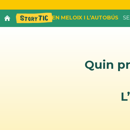
EN MELOIX I L’AUTOBÚS
SE
Quin pr
L