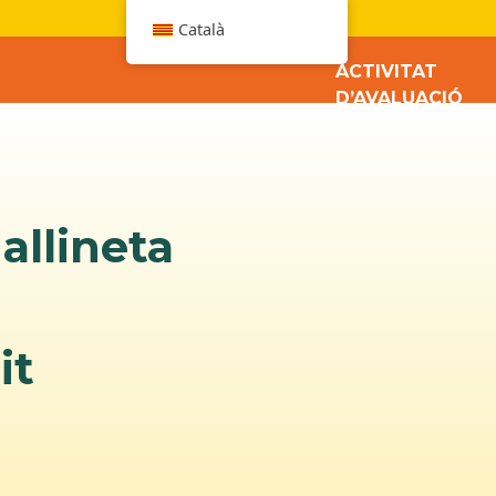
W
Català
ACTIVITAT
D’AVALUACIÓ
allineta
it