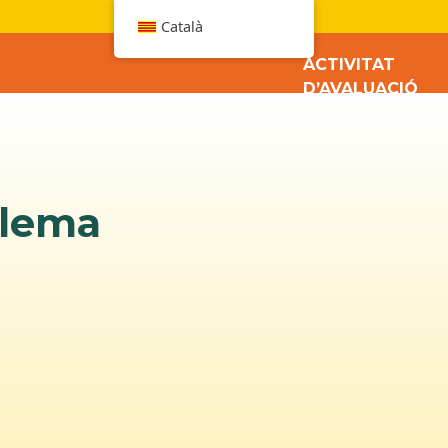
W
Català
ACTIVITAT
D’AVALUACIÓ
blema