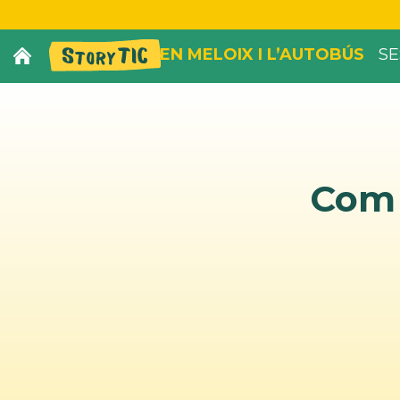
EN MELOIX I L’AUTOBÚS
SE
Com 