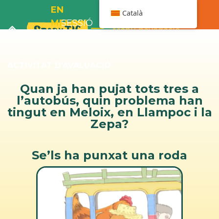
EN
Català
MELOIX
SESSIÓ
Menú navegació
I
9
L’AUTOBÚS
ACTIVITAT D’AVALUACIÓ
Quan ja han pujat tots tres a
l’autobús, quin problema han
tingut en Meloix, en Llampoc i la
Zepa?
Se’ls ha punxat una roda