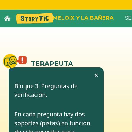
MELOIX Y LA BAÑERA
SE
TERAPEUTA
x
Bloque 3. Preguntas de
verificación.
En cada pregunta hay dos
soportes (pistas) en función
de si lo necesitas para