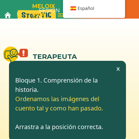
MELOIX
Español
SESIÓN
Menú navegación
Y LA
2
BAÑERA
ACTIVIDAD DE EVALUACIÓN
TERAPEUTA
x
Bloque 1. Comprensión de la
historia.
Ordenamos las imágenes del
cuento tal y como han pasado.
Arrastra a la posición correcta.