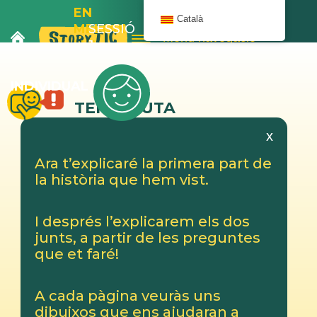
EN
Català
MELOIX
SESSIÓ
Menú navegació
I LA
1
BANYERA
INDIVIDUAL
TERAPEUTA
x
Ara t’explicaré la primera part de
la història que hem vist.
I després l’explicarem els dos
junts, a partir de les preguntes
que et faré!
A cada pàgina veuràs uns
dibuixos que ens ajudaran a