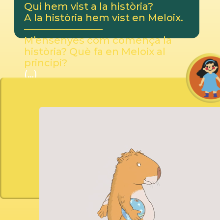
Qui hem vist a la història?
A la història hem vist en Meloix.
————————
M’ensenyes com comença la
història? Què fa en Meloix al
principi?
(…)