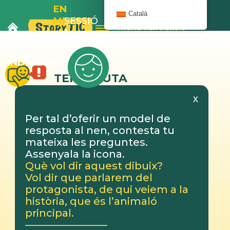
EN
Català
MELOIX
SESSIÓ
Menú navegació
I LA
1
BANYERA
INDIVIDUAL
TERAPEUTA
x
Per tal d’oferir un model de
resposta al nen, contesta tu
mateixa les preguntes.
Assenyala la icona.
Què vol dir aquest dibuix?
Vol dir que parlarem del
protagonista, de qui veiem a la
història, que és l’animaló
principal.
————————