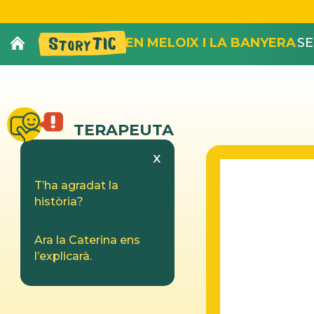
EN MELOIX I LA BANYERA
SE
TERAPEUTA
x
T’ha agradat la
història?
Ara la Caterina ens
l’explicarà.