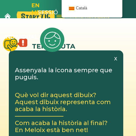
EN
Català
MELOIX
SESSIÓ
Menú navegació
I LA
2
BANYERA
INDIVIDUAL
TERAPEUTA
x
Assenyala la icona sempre que
puguis.
Què vol dir aquest dibuix?
Aquest dibuix representa com
acaba la història.
————————
Com acaba la història al final?
En Meloix està ben net!