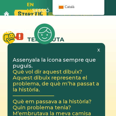
EN
Català
MELOIX
SESSIÓ
Menú navegació
I LA
3
BANYERA
INDIVIDUAL
TERAPEUTA
x
Assenyala la icona sempre que
puguis.
Què vol dir aquest dibuix?
Aquest dibuix representa el
problema, de què m’ha passat a
la història.
————————
Què em passava a la història?
Quin problema tenia?
M’embrutava la meva camisa