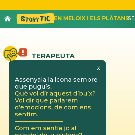
EN MELOIX I ELS PLÀTANS
SE
TERAPEUTA
x
Assenyala la icona sempre
que puguis.
Què vol dir aquest dibuix?
Vol dir que parlarem
d’emocions, de com ens
sentim.
————————
Com em sentia jo al