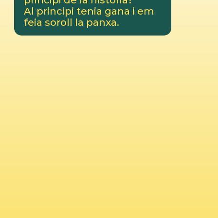
principi de la història?
Al principi tenia gana i em
feia soroll la panxa.