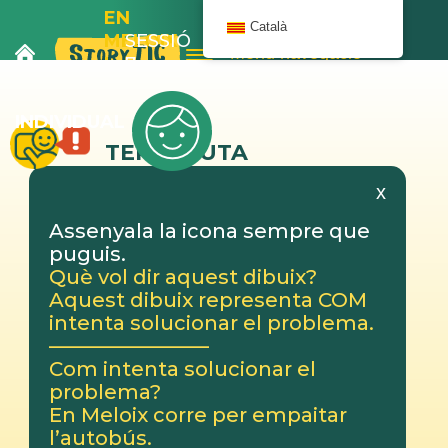
EN
Català
MELOIX
SESSIÓ
Menú navegació
I
7
L’AUTOBÚS
INDIVIDUAL
TERAPEUTA
x
Assenyala la icona sempre que
puguis.
Què vol dir aquest dibuix?
Aquest dibuix representa COM
intenta solucionar el problema.
————————
Com intenta solucionar el
problema?
En Meloix corre per empaitar
l’autobús.