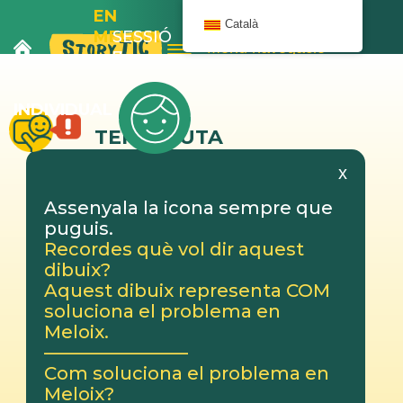
EN
Català
MELOIX
SESSIÓ
Menú navegació
I
7
L’AUTOBÚS
INDIVIDUAL
TERAPEUTA
x
Assenyala la icona sempre que
puguis.
Recordes què vol dir aquest
dibuix?
Aquest dibuix representa COM
soluciona el problema en
Meloix.
————————
Com soluciona el problema en
Meloix?