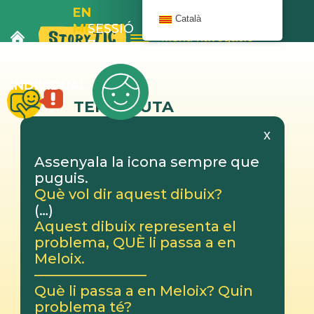
EN
Català
MELOIX
SESSIÓ
Menú navegació
I
7
L’AUTOBÚS
INDIVIDUAL
TERAPEUTA
x
Assenyala la icona sempre que
puguis.
Què vol dir aquest dibuix?
(…)
Aquest dibuix representa el
problema, QUÈ li passa a en
Meloix.
————————
Què li passa a en Meloix? Quin
problema té?