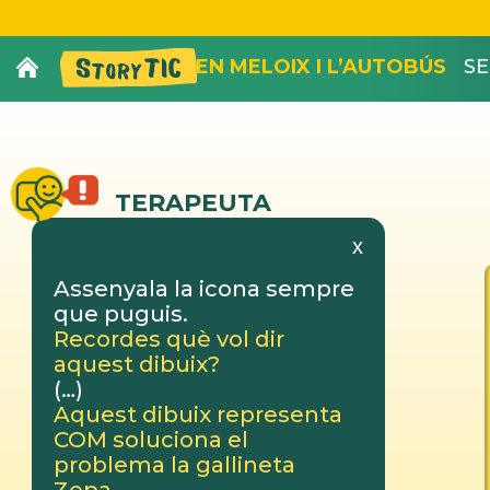
EN MELOIX I L’AUTOBÚS
SE
TERAPEUTA
x
Assenyala la icona sempre
que puguis.
Recordes què vol dir
aquest dibuix?
(…)
Aquest dibuix representa
COM soluciona el
problema la gallineta