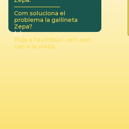
Zepa.
————————
Com soluciona el
problema la gallineta
Zepa?
(…)
Puja a l’autobús i se’n van
cap a la platja.