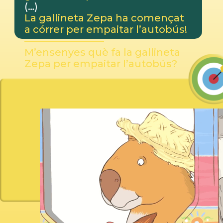
(…)
La gallineta Zepa ha començat
a córrer per empaitar l’autobús!
————————
M’ensenyes què fa la gallineta
Zepa per empaitar l’autobús?