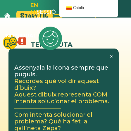
EN
Català
MELOIX
SESSIÓ
Menú navegació
I
8
L’AUTOBÚS
INDIVIDUAL
TERAPEUTA
x
Assenyala la icona sempre que
puguis.
Recordes què vol dir aquest
dibuix?
Aquest dibuix representa COM
intenta solucionar el problema.
————————
Com intenta solucionar el
problema? Què ha fet la
gallineta Zepa?