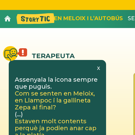
EN MELOIX I L’AUTOBÚS
SE
TERAPEUTA
x
Assenyala la icona sempre
que puguis.
Com se senten en Meloix,
en Llampoc i la gallineta
Zepa al final?
(…)
Estaven molt contents
perquè ja podien anar cap