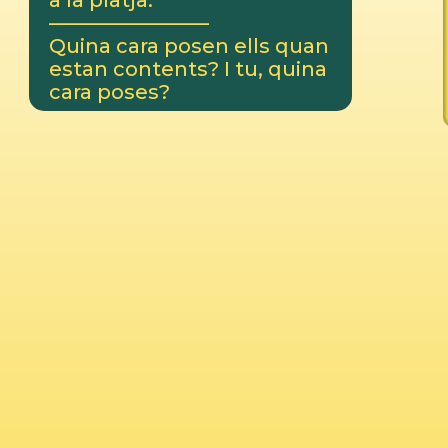
a la platja.
————————
Quina cara posen ells quan
estan contents? I tu, quina
cara poses?