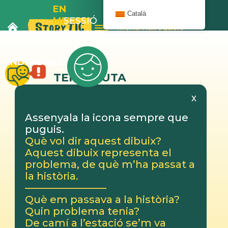
EN
Català
MELOIX
SESSIÓ
Menú navegació
I
9
L’AUTOBÚS
INDIVIDUAL
TERAPEUTA
x
Assenyala la icona sempre que
puguis.
Què vol dir aquest dibuix?
Aquest dibuix representa el
problema, de què m’ha passat a
la història.
————————
Què em passava a la història?
Quin problema tenia?
De camí a l’estació se’m va