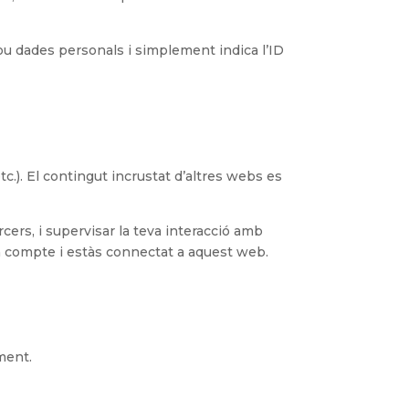
lou dades personals i simplement indica l’ID
tc.). El contingut incrustat d’altres webs es
cers, i supervisar la teva interacció amb
un compte i estàs connectat a aquest web.
iment.