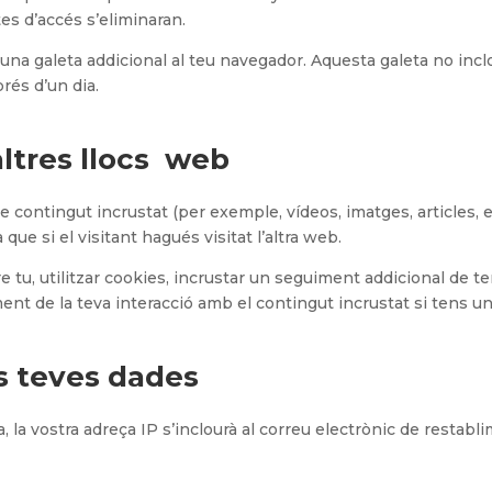
es d’accés s’eliminaran.
à una galeta addicional al teu navegador. Aquesta galeta no inc
rés d’un dia.
altres llocs web
e contingut incrustat (per exemple, vídeos, imatges, articles, e
e si el visitant hagués visitat l’altra web.
u, utilitzar cookies, incrustar un seguiment addicional de ter
ment de la teva interacció amb el contingut incrustat si tens 
s teves dades
, la vostra adreça IP s’inclourà al correu electrònic de restabl