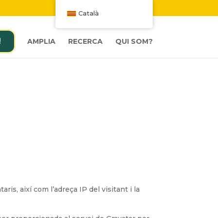
W
Català
!
AMPLIA
RECERCA
QUI SOM?
s, així com l’adreça IP del visitant i la