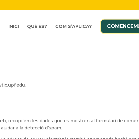
COMENCEM
INICI
QUÈ ÉS?
COM S’APLICA?
ytic.upf.edu.
b, recopilem les dades que es mostren al formulari de comentari
ajudar a la detecció d’spam.