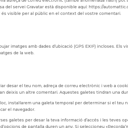
eva adreça de correu electrònic (també anomenada hash) pot s
desa del servei Gravatar està disponible aquí: https://automattic
 és visible per al públic en el context del vostre comentari.
 pujar imatges amb dades d’ubicació (GPS EXIF) incloses. Els v
matges de la web.
riar desar el teu nom, adreça de correu electrònic i web a cook
an deixis un altre comentari. Aquestes galetes tindran una dur
loc, instal·larem una galeta temporal per determinar si el teu
car el navegador.
ses galetes per desar la teva informació d’accés i les teves op
s d’opcions de pantalla duren un any. Si seleccioneu «Recorda’