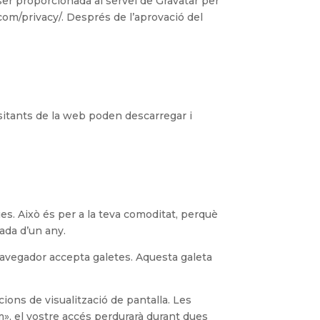
er proporcionada al servei de Gravatar per
.com/privacy/. Després de l’aprovació del
isitants de la web poden descarregar i
ies. Això és per a la teva comoditat, perquè
ada d’un any.
 navegador accepta galetes. Aquesta galeta
cions de visualització de pantalla. Les
m», el vostre accés perdurarà durant dues