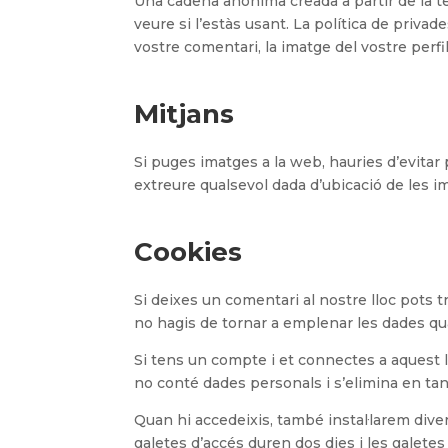
Una cadena anònima creada a partir de la t
veure si l’estàs usant. La política de priva
vostre comentari, la imatge del vostre perfil
Mitjans
Si puges imatges a la web, hauries d’evitar
extreure qualsevol dada d’ubicació de les i
Cookies
Si deixes un comentari al nostre lloc pots t
no hagis de tornar a emplenar les dades qu
Si tens un compte i et connectes a aquest l
no conté dades personals i s’elimina en tan
Quan hi accedeixis, també instal·larem diver
galetes d’accés duren dos dies i les galete