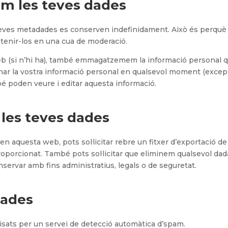
m les teves dades
s seves metadades es conserven indefinidament. Això és perqu
tenir-los en una cua de moderació.
eb (si n’hi ha), també emmagatzemem la informació personal qu
minar la vostra informació personal en qualsevol moment (exce
bé poden veure i editar aquesta informació.
 les teves dades
n aquesta web, pots sol·licitar rebre un fitxer d’exportació d
roporcionat. També pots sol·licitar que eliminem qualsevol da
servar amb fins administratius, legals o de seguretat.
dades
isats per un servei de detecció automàtica d’spam.