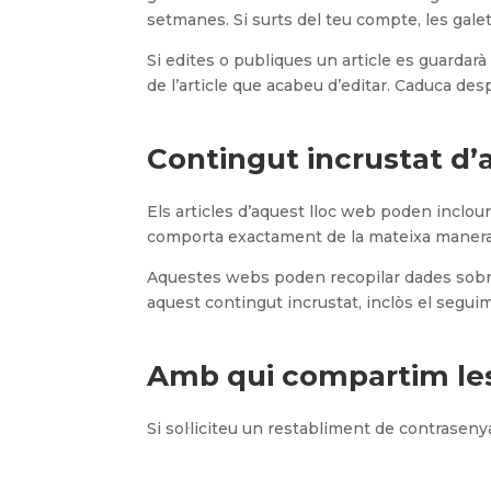
setmanes. Si surts del teu compte, les galet
Si edites o publiques un article es guardar
de l’article que acabeu d’editar. Caduca desp
Contingut incrustat d’
Els articles d’aquest lloc web poden inclour
comporta exactament de la mateixa manera qu
Aquestes webs poden recopilar dades sobre t
aquest contingut incrustat, inclòs el segui
Amb qui compartim le
Si sol·liciteu un restabliment de contrasenya