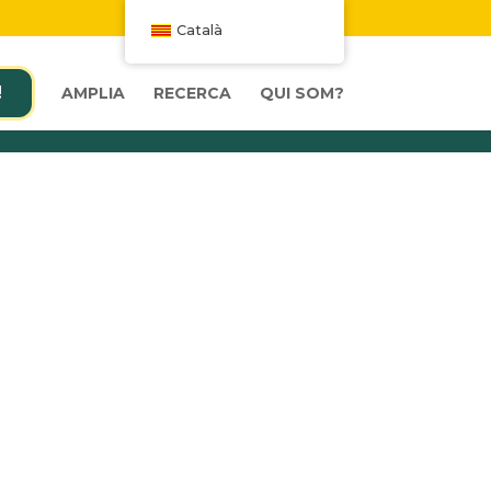
W
Català
!
AMPLIA
RECERCA
QUI SOM?