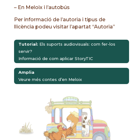
– En Meloix i l’autobús
Per informació de l’autoria i tipus de
llicència podeu visitar l’apartat “Autoria”
Tutorial:
Els suports audiovisuals: com fer-los
servir?
Informació de com aplicar StoryTIC
Amplia
Veure més contes d’en Meloix