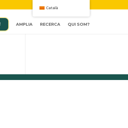
W
Català
!
AMPLIA
RECERCA
QUI SOM?