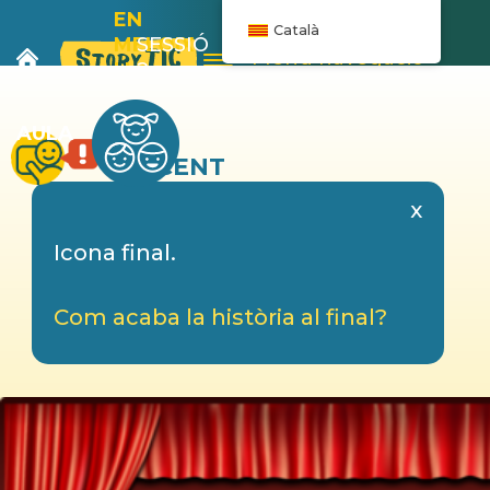
EN
Català
MELOIX
SESSIÓ
Menú navegació
I LA
2
BANYERA
AULA
DOCENT
x
Icona final.
Com acaba la història al final?