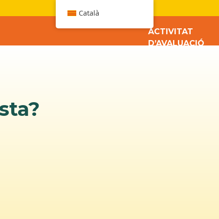
W
Català
ACTIVITAT
D’AVALUACIÓ
sta?