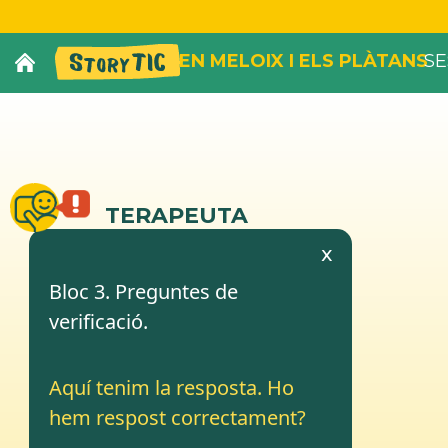
EN MELOIX I ELS PLÀTANS
SE
TERAPEUTA
x
Bloc 3. Preguntes de
verificació.
Aquí tenim la resposta. Ho
hem respost correctament?