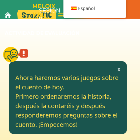
MELOIX
Español
SESIÓN
Menú navegación
Y EL
9
AUTOBÚS
ACTIVIDAD DE EVALUACIÓN
TERAPEUTA
x
Ahora haremos varios juegos sobre
el cuento de hoy.
Primero ordenaremos la historia,
después la contaréis y después
responderemos preguntas sobre el
cuento. ¡Empecemos!