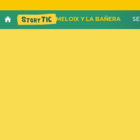
MELOIX Y LA BAÑERA
SE