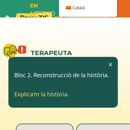
EN
Català
MELOIX
SESSIÓ
Menú navegació
I LA
2
BANYERA
ACTIVITAT D’AVALUACIÓ
TERAPEUTA
x
Bloc 2. Reconstrucció de la història.
Explica’m la història.