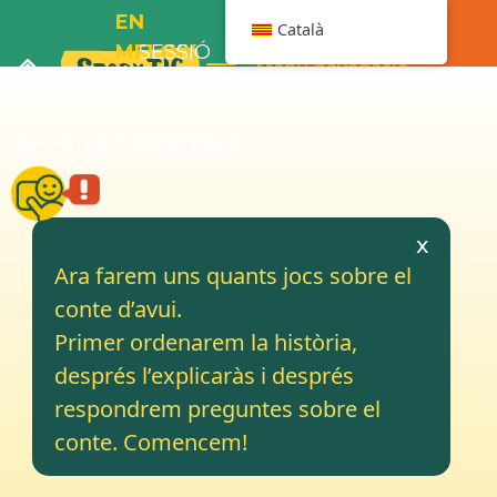
EN
Català
MELOIX
SESSIÓ
Menú navegació
I ELS
6
PLÀTANS
ACTIVITAT D’AVALUACIÓ
TERAPEUTA
x
Ara farem uns quants jocs sobre el
conte d’avui.
Primer ordenarem la història,
després l’explicaràs i després
respondrem preguntes sobre el
conte. Comencem!